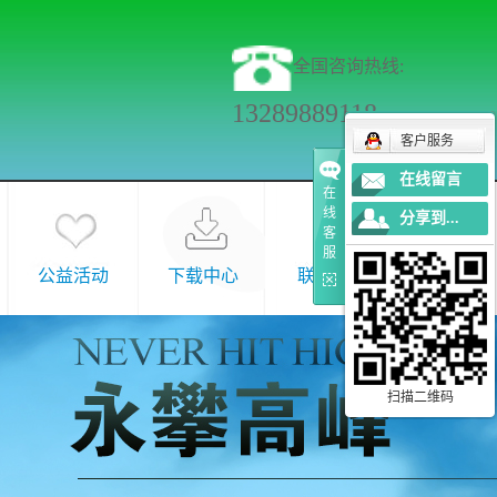
全国咨询热线:
13289889118
客户服务
在线留言
在
线
分享到...
客
服
公益活动
下载中心
联系我们
扫描二维码