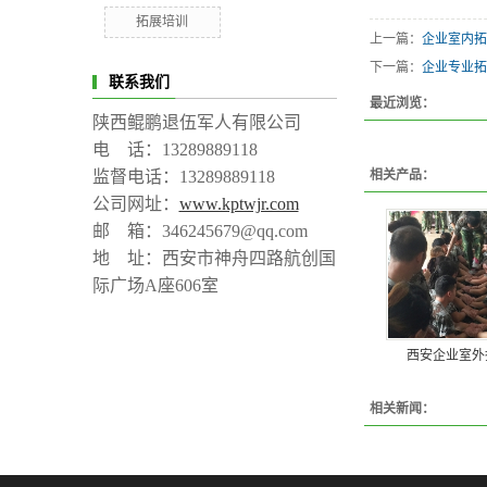
拓展培训
上一篇：
企业室内拓
下一篇：
企业专业拓
联系我们
最近浏览：
陕西鲲鹏退伍军人有限公司
电 话：13289889118
监督电话：13289889118
相关产品：
公司网址：
www.kptwjr.com
邮 箱：346245679@qq.com
地 址：西安市神舟四路航创国
际广场A座606室
西安企业室外
相关新闻：