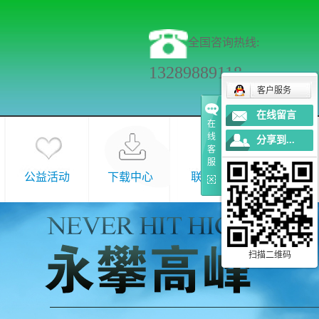
全国咨询热线:
13289889118
客户服务
在线留言
在
线
分享到...
客
服
公益活动
下载中心
联系我们
扫描二维码