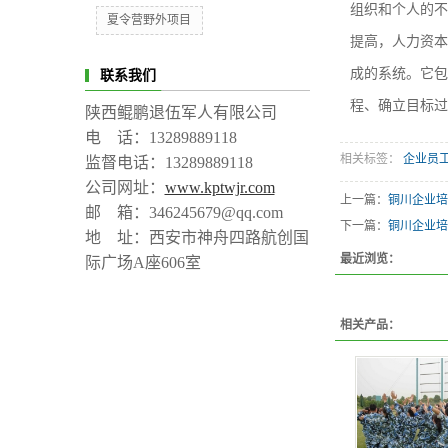
组织和个人的不
夏令营野外项目
提高，人力资本
成的系统。它包
联系我们
程、确立目标过
陕西鲲鹏退伍军人有限公司
电 话：13289889118
相关标签：
企业员
监督电话：13289889118
公司网址：
www.kptwjr.com
上一篇：
铜川企业培
邮 箱：346245679@qq.com
下一篇：
铜川企业培
地 址：西安市神舟四路航创国
最近浏览：
际广场A座606室
相关产品：