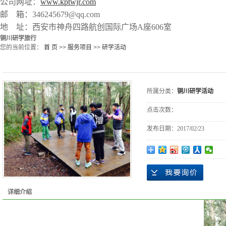
公司网址：
www.kptwjr.com
邮 箱：346245679@qq.com
地 址：西安市神舟四路航创国际广场A座606室
铜川研学旅行
您的当前位置：
首 页
>>
服务项目
>>
研学活动
所属分类：
铜川研学活动
点击次数：
发布日期：
2017/02/23
详细介绍